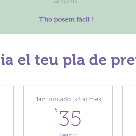
activitats.
T'ho posem
fàcil
!
ia el teu pla de pr
Plan limitado (x4 al mes)
0€
€
35€
35
Cada mes