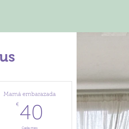
eus
Mamá embarazada
€
40€
40
Cada mes