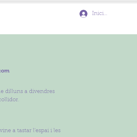
Inicia la sessió
 com
e dilluns a divendres
ollidor.
ne a tastar l'espai i les