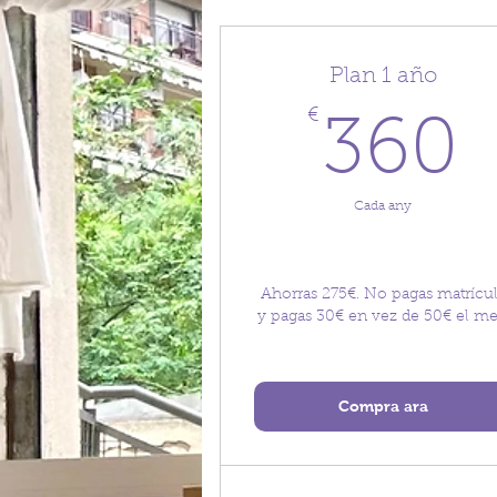
Plan 1 año
€
360
Cada any
Ahorras 275€. No pagas matrícu
y pagas 30€ en vez de 50€ el me
Compra ara