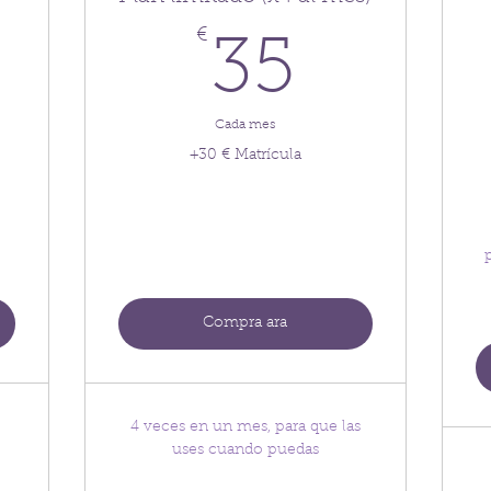
0€
€
35€
35
Cada mes
+30 € Matrícula
Compra ara
4 veces en un mes, para que las
uses cuando puedas