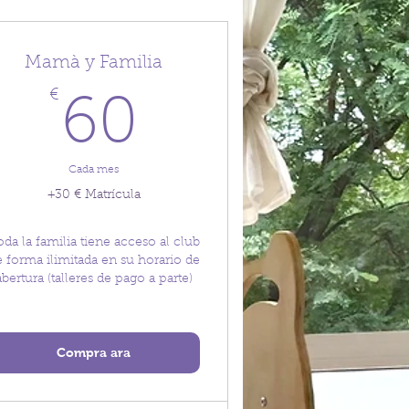
Mamà y Familia
€
€
60€
60
Cada mes
+30 € Matrícula
da la familia tiene acceso al club
 forma ilimitada en su horario de
abertura (talleres de pago a parte)
Compra ara