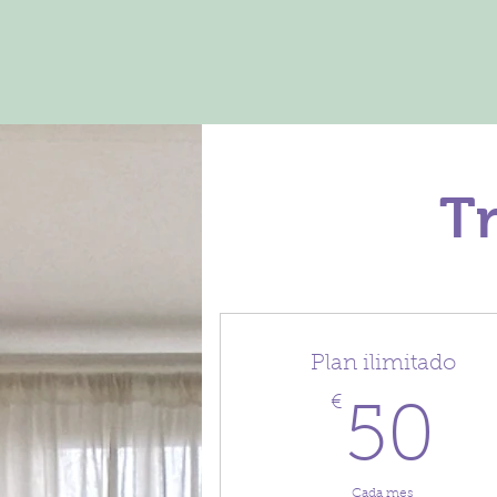
Tr
Plan ilimitado
€
5
50
Cada mes