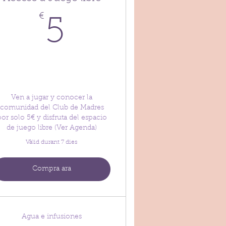
€
5€
5
Ven a jugar y conocer la
comunidad del Club de Madres
por solo 5€ y disfruta del espacio
de juego libre (Ver Agenda)
Vàlid durant 7 dies
Compra ara
Agua e infusiones