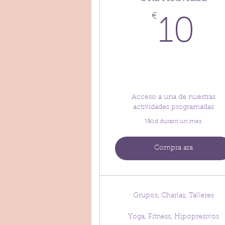
€
1
10
Acceso a una de nuestras
actividades programadas
Vàlid durant un mes
Compra ara
Grupos, Charlas, Talleres
Yoga, Fitness, Hipopresivos