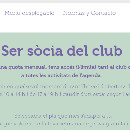
Menú desplegable
Normas y Contacto
Ser sòcia del club
a quota mensual, tens accés il·limitat tant al club
a totes les activitats de l'agenda.
nir en qualsevol moment durant l'horari d'obertura d
e 10 a 14 h i de 17 a 19 h i gaudir d'un espai segur i ac
Selecciona el pla que més s'adapta a tu
que vols iniciar la teva setmana de prova gratuïta i vi