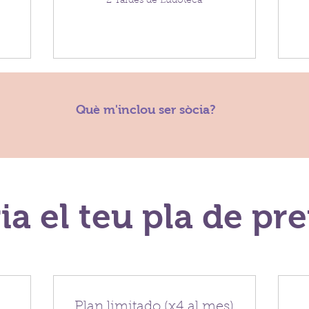
2 Tardes de Ludoteca
Què m'inclou ser sòcia?
ia el teu pla de pr
Plan limitado (x4 al mes)