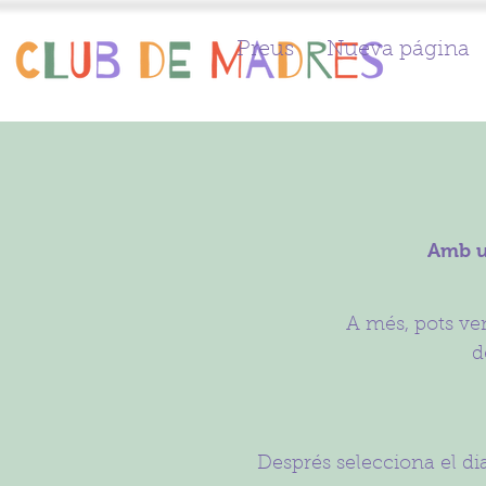
Preus
Nueva página
Amb un
A més, pots ve
d
Després selecciona el dia 