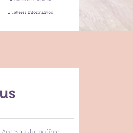
4 Tardes de Ludoteca
2 Talleres Informativos
eus
Acceso a Juego libre