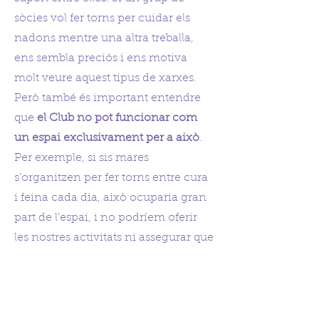
sòcies vol fer torns per cuidar els
nadons mentre una altra treballa,
ens sembla preciós i ens motiva
molt veure aquest tipus de xarxes.
Però també és important entendre
que
el Club no pot funcionar com
un espai exclusivament per a això
.
Per exemple, si sis mares
s’organitzen per fer torns entre cura
i feina cada dia, això ocuparia gran
part de l’espai, i no podríem oferir
les nostres activitats ni assegurar que
la resta de sòcies també puguin
gaudir del club.
Per això,
veiem cada cas de manera