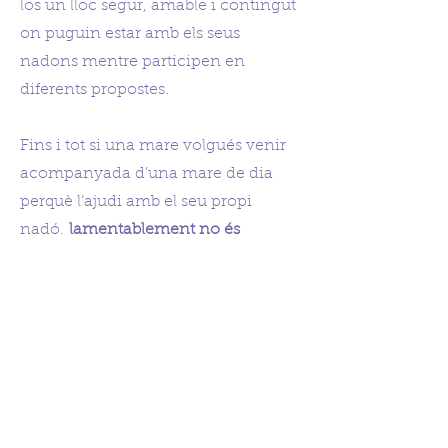
los un lloc segur, amable i contingut
on puguin estar amb els seus
nadons mentre participen en
diferents propostes.
Fins i tot si una mare volgués venir
acompanyada d’una mare de dia
perquè l’ajudi amb el seu propi
nadó,
lamentablement no és
possible,
ja que l’esperit de l’espai
està pensat perquè cada mare
estigui present amb el seu nadó
durant les activitats.
Agraïm molt la comprensió i el
respecte pel propòsit del Club. Ens
alegra que moltes persones vegin en