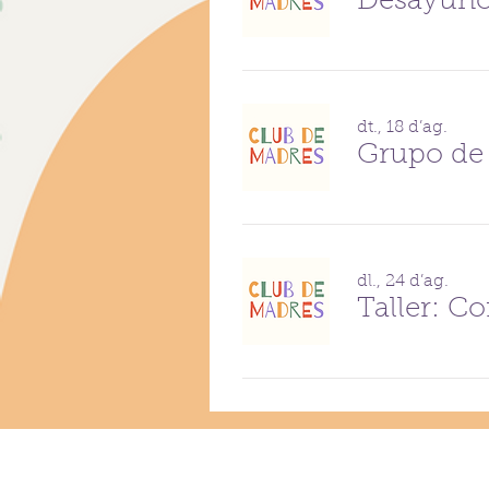
dt., 18 d’ag.
dl., 24 d’ag.
Taller: C