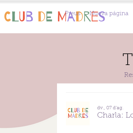
Preus
Nueva página
T
Re
dv., 07 d’ag.
Charla: Lo