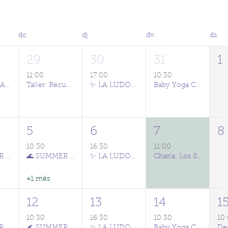
dc.
dj.
dv.
ds.
29
30
31
1
11:00
17:00
10:30
🤰ENTRENAMIENTO Y CONCIENCIA CORPORAL PARA EL PARTO
Taller: Recupera tu suelo pélvico después del parto 🌸
✨ LA LUDOTECA DEL CLUB ✨
Baby Yoga Class (CAST/ENG)
5
6
7
8
10:30
16:30
11:00
🌊 SUMMER CLUB POOL PARTY 💦
🌊 SUMMER CLUB POOL PARTY 💦
✨ LA LUDOTECA DEL CLUB ✨
Charla: Los 8 sentidos y el desarrollo del bebé
+1 més
12
13
14
1
10:30
16:30
10:30
10
🌊 SUMMER CLUB POOL PARTY 💦
🌊 SUMMER CLUB POOL PARTY 💦
✨ LA LUDOTECA DEL CLUB ✨
Baby Yoga Class (CAST/ENG)