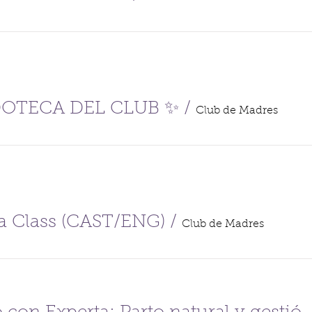
DOTECA DEL CLUB ✨
/
Club de Madres
a Class (CAST/ENG)
/
Club de Madres