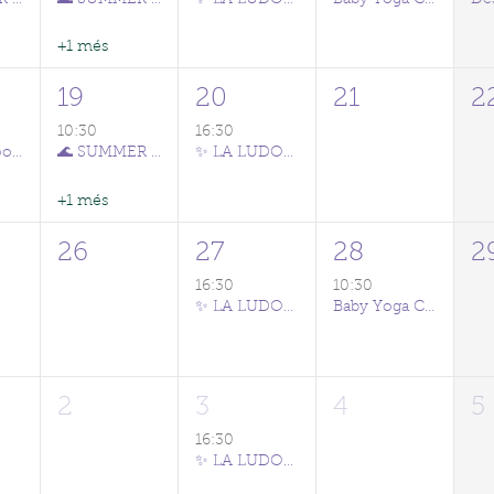
+1 més
19
20
21
2
10:30
16:30
Grupo de posparto (hasta 12 meses) + danzaterapia con bebés en porteo (CAST/FR)
🌊 SUMMER CLUB POOL PARTY 💦
✨ LA LUDOTECA DEL CLUB ✨
+1 més
26
27
28
2
16:30
10:30
✨ LA LUDOTECA DEL CLUB ✨
Baby Yoga Class (CAST/ENG)
2
3
4
5
16:30
✨ LA LUDOTECA DEL CLUB ✨