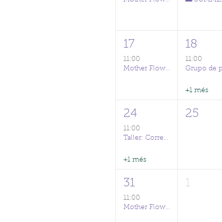
17
18
11:00
11:00
Mother Flow (CAST/ENG)
+1 més
24
25
11:00
Taller: Correción postural en la maternidad 🌸
+1 més
31
1
11:00
Mother Flow (CAST/ENG)