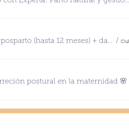
Desayuno con Experta: Parto natural y gestión d
Grupo de posparto (hasta 12 meses) + danzaterapia con bebés en porteo (CAST/FR)
/
orreción postural en la maternidad 🌸