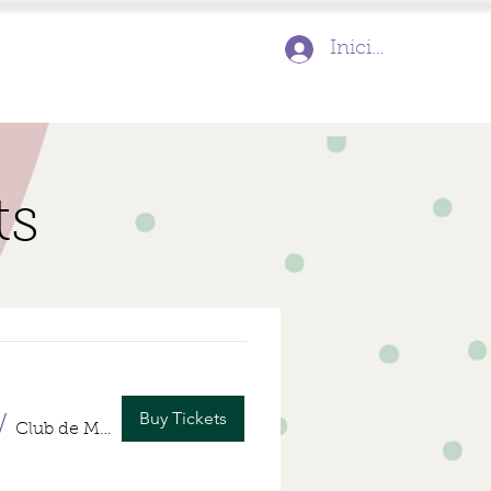
Inicia la sessió
ts
Buy Tickets
/
Club de Madres