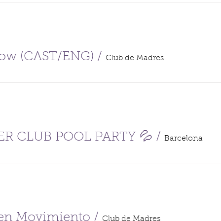
low (CAST/ENG)
/
Club de Madres
ER CLUB POOL PARTY 💦
/
Barcelona
b en Movimiento
/
Club de Madres