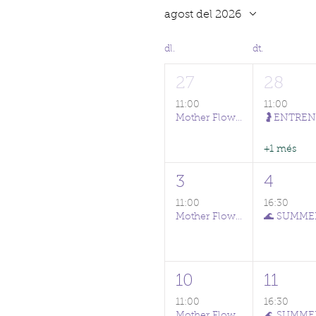
agost del 2026
dl.
dt.
27
28
11:00
11:00
Mother Flow (CAST/ENG)
+1 més
3
4
11:00
16:30
Mother Flow (CAST/ENG)
10
11
11:00
16:30
Mother Flow (CAST/ENG)