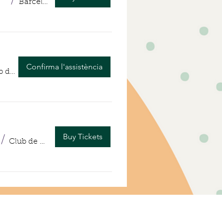
e dolor
/
Barcelona
Confirma l'assistència
Club de Madres
Buy Tickets
/
Club de Madres