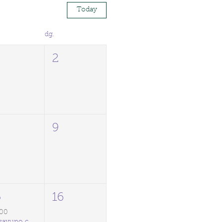
Today
dg.
2
9
5
16
:00
Desayuno con Experta: Parto natural y gestión de dolor