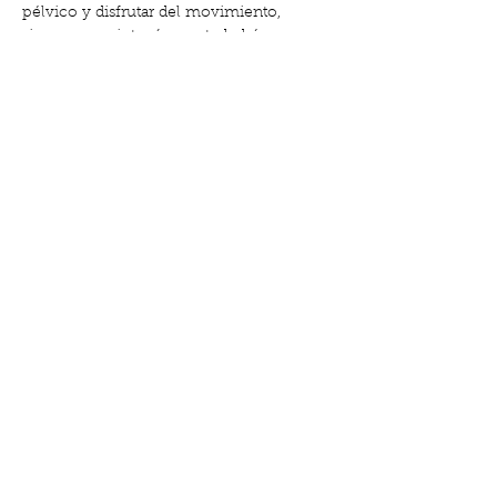
pélvico y disfrutar del movimiento, 
siempre en sintonía con tu bebé.
Beneficios de estas clases:
✨ Alivian tensiones físicas y emocionales
Mostra'n més
Comparteix l'esdeveniment
Carrer de Gabriel i Galán, 18, El Clot |
9:30-19:30 |
611.662.366
|