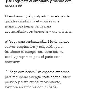
🤰👶 Yoga para el embarazo y mamás con 
bebés 🧘‍♀️💛
El embarazo y el postparto son etapas de 
grandes cambios, y el yoga es una 
maravillosa herramienta para 
acompañarte con bienestar y consciencia.
🌿 Yoga para embarazadas: Movimientos 
suaves, respiración y relajación para 
fortalecer el cuerpo, conectar con tu 
bebé y prepararte para el parto con 
confianza.
🍼 Yoga con bebés: Un espacio amoroso 
para recuperar energía, fortalecer el suelo 
pélvico y disfrutar del movimiento, 
siempre en sintonía con tu bebé.
Beneficios de estas clases:
✨ Alivian tensiones físicas y emocionales