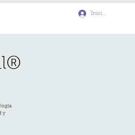
Inicia la sessió
al®
logía
d y