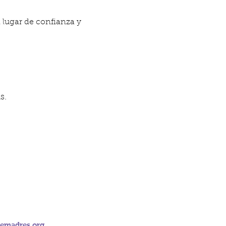
n lugar de confianza y 
s.
emadres.org