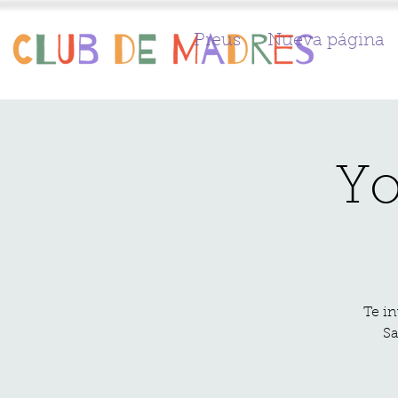
Preus
Nueva página
Yo
Te i
Sa