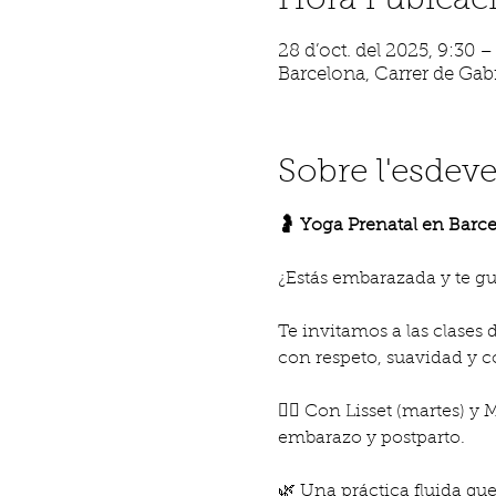
Hora i ubicac
28 d’oct. del 2025, 9:30 –
Barcelona, Carrer de Gabr
Sobre l'esdev
🤰 Yoga Prenatal en Barc
¿Estás embarazada y te gu
Te invitamos a las clases d
con respeto, suavidad y c
🧘‍♀️ Con Lisset (martes) y
embarazo y postparto.
🌿 Una práctica fluida qu