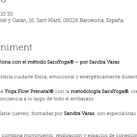
ió
 10:30
iel y Galán, 18, Sant Martí, 08026 Barcelona, España
eniment
elona con el método SansYoga® – por Sandra Varas
staría cuidarte física, emocional y energéticamente durante
e 
Yoga Flow Prenatal®
 con la 
metodología SansYoga®
, c
onciencia a lo largo de todo el embarazo.
 Maria (jueves), formadas por 
Sandra Varas 
 son especialistas
e combina movimiento, respiración y espacios de conexión 