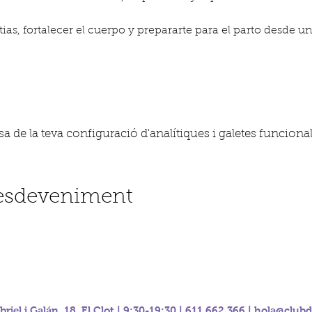
tias, fortalecer el cuerpo y prepararte para el parto desde u
 de la teva configuració d'analítiques i galetes funcional
'esdeveniment
riel i Galán, 18, El Clot | 9:30-19:30 | 611.662.366 |
hola@clubd