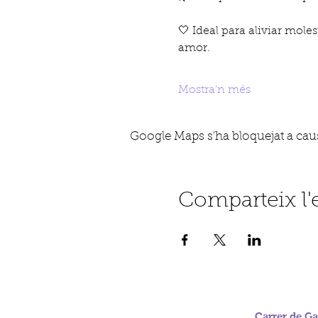
🤍 Ideal para aliviar moles
amor.
Mostra'n més
Google Maps s'ha bloquejat a causa
Comparteix l
Carrer de Gab