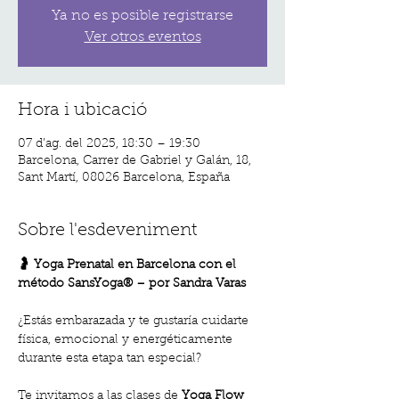
Ya no es posible registrarse
Ver otros eventos
Hora i ubicació
07 d’ag. del 2025, 18:30 – 19:30
Barcelona, Carrer de Gabriel y Galán, 18,
Sant Martí, 08026 Barcelona, España
Sobre l'esdeveniment
🤰 Yoga Prenatal en Barcelona con el 
método SansYoga® – por Sandra Varas
¿Estás embarazada y te gustaría cuidarte 
física, emocional y energéticamente 
durante esta etapa tan especial?
Te invitamos a las clases de 
Yoga Flow 