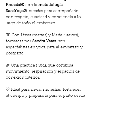
Prenatal®
 con la 
metodología 
SansYoga®
, creadas para acompañarte 
con respeto, suavidad y conciencia a lo 
largo de todo el embarazo.
🧘‍♀️ Con Lisset (martes) y Maria (jueves), 
formadas por 
Sandra Varas 
 son 
especialistas en yoga para el embarazo y 
postparto.
🌿 Una práctica fluida que combina 
movimiento, respiración y espacios de 
conexión interior.
🤍 Ideal para aliviar molestias, fortalecer 
el cuerpo y prepararte para el parto desde 
un lugar de confianza y amor.
Mostra'n més