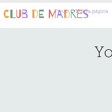
Preus
Nueva página
Yo