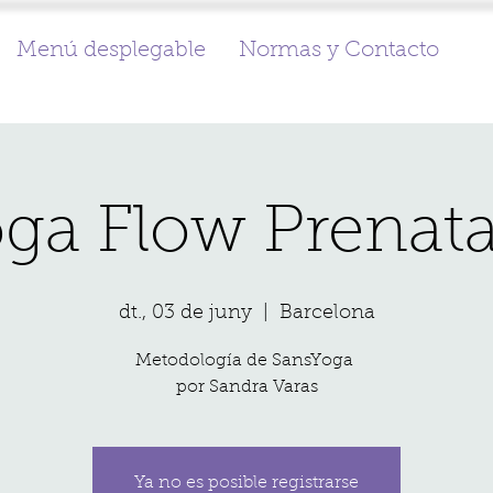
Menú desplegable
Normas y Contacto
ga Flow Prenat
dt., 03 de juny
  |  
Barcelona
Metodología de SansYoga
por Sandra Varas
Ya no es posible registrarse