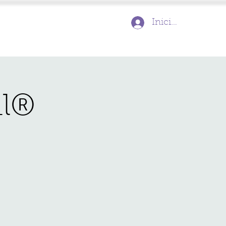
Inicia la sessió
al®