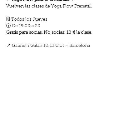
✨ 
Yoga Flow para el embarazo
 ✨
Vuelven las clases de Yoga Flow Prenatal.
🗓️ Todos los Jueves
🕡 De 19:00 a 20
Gratis para socias. No socias: 10 € la clase.
📍 Gabriel i Galán 18, El Clot – Barcelona
Mostra'n més
Comparteix l'esdeveniment
Carrer de Gabriel i Galán, 18, El Clot |