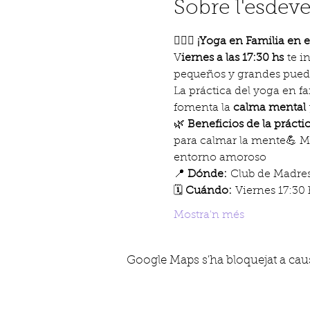
Sobre l'esdev
🧘‍♂️✨ 
¡Yoga en Familia en e
V
iernes a las 17:30 hs
 te i
pequeños y grandes puede
La práctica del yoga en fa
fomenta la 
calma mental
🌿 
Beneficios de la práctic
para calmar la mente💪 Mo
entorno amoroso
📍 
Dónde:
 Club de Madres
🗓️ 
Cuándo:
 Viernes 17:30 
Mostra'n més
Google Maps s'ha bloquejat a causa