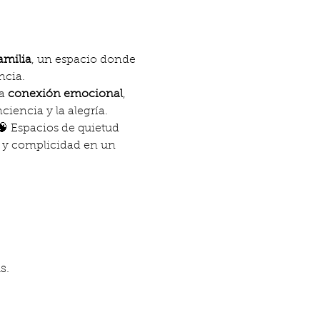
amilia
, un espacio donde 
ncia.
a 
conexión emocional
, 
iencia y la alegría.
 Espacios de quietud 
s y complicidad en un 
s.