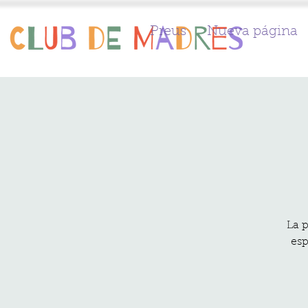
Preus
Nueva página
La p
esp