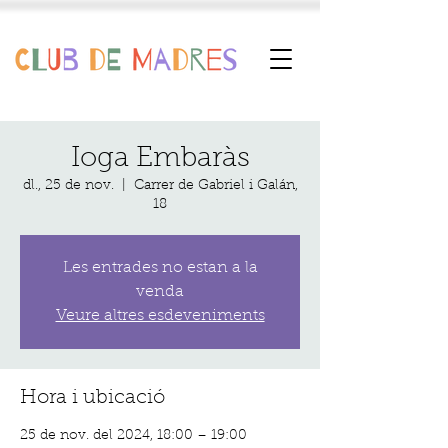
Ioga Embaràs
dl., 25 de nov.
  |  
Carrer de Gabriel i Galán,
18
Les entrades no estan a la
venda
Veure altres esdeveniments
Hora i ubicació
25 de nov. del 2024, 18:00 – 19:00