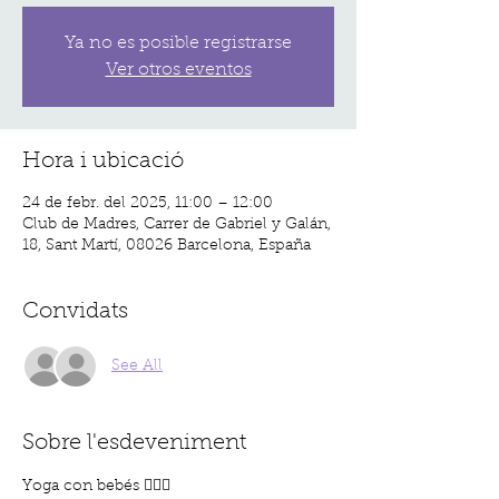
Ya no es posible registrarse
Ver otros eventos
Hora i ubicació
24 de febr. del 2025, 11:00 – 12:00
Club de Madres, Carrer de Gabriel y Galán,
18, Sant Martí, 08026 Barcelona, España
Convidats
See All
Sobre l'esdeveniment
Yoga con bebés 🧘‍♀️✨