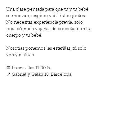
Una clase pensada para que tú y tu bebé 
se muevan, respiren y disfruten juntos. 
No necesitas experiencia previa, solo 
ropa cómoda y ganas de conectar con tu 
cuerpo y tu bebé.
Nosotras ponemos las esterillas, tú solo 
ven y disfruta.
📅 Lunes a las 11:00 h
📍 Gabriel y Galán 18, Barcelona
¡Te esperamos! 💛
Comparteix l'esdeveniment