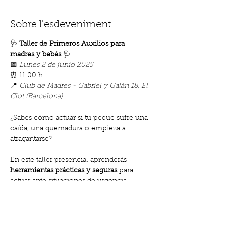
Sobre l'esdeveniment
🩺 
Taller de Primeros Auxilios para 
madres y bebés
 🩺
📅 
Lunes 2 de junio 2025
⏰ 11:00 h
📍 
Club de Madres - Gabriel y Galán 18, El 
Clot (Barcelona)
¿Sabes cómo actuar si tu peque sufre una 
caída, una quemadura o empieza a 
atragantarse?
En este taller presencial aprenderás 
herramientas prácticas y seguras
 para 
actuar ante situaciones de urgencia, 
desde curas básicas hasta reanimación.
Mostra'n més