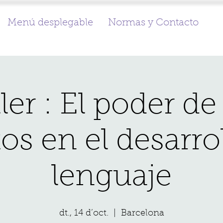
Menú desplegable
Normas y Contacto
ler : El poder de
os en el desarrol
lenguaje
dt., 14 d’oct.
  |  
Barcelona