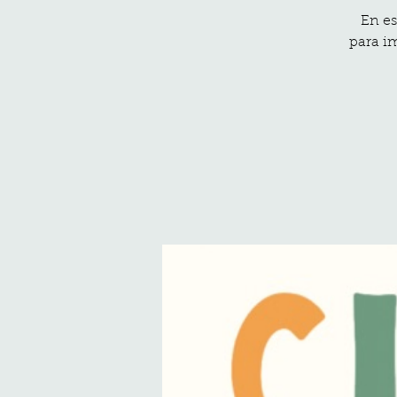
En es
para im