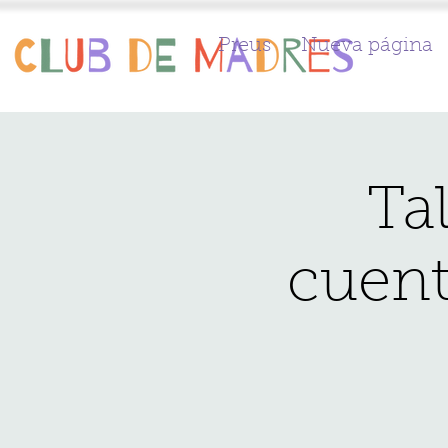
Preus
Nueva página
Tal
cuent