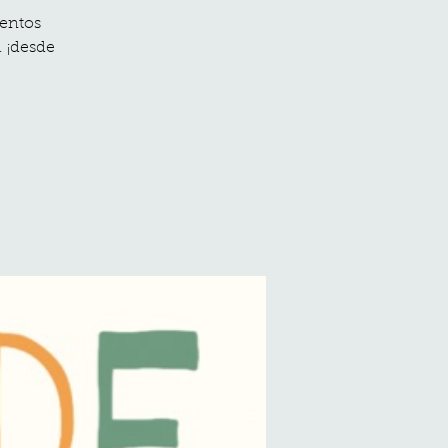
uentos
… ¡desde