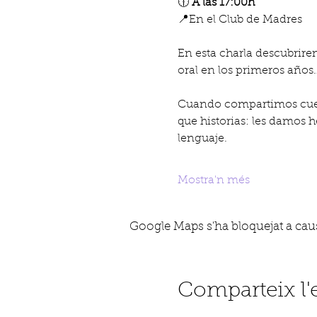
🕧 
A las 17:00h
📍En el Club de Madres
En esta charla descubrire
oral en los primeros años
Cuando compartimos cuen
que historias: les damos
lenguaje.
Mostra'n més
Google Maps s'ha bloquejat a causa
Comparteix l