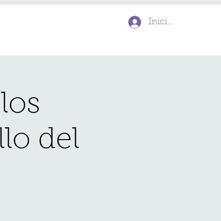
Inicia la sessió
 los
lo del