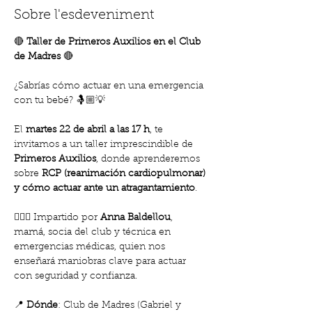
Sobre l'esdeveniment
🔴 
Taller de Primeros Auxilios en el Club 
de Madres
 🔴
¿Sabrías cómo actuar en una emergencia 
con tu bebé? 🤱🏼💡
El 
martes 22 de abril a las 17 h
, te 
invitamos a un taller imprescindible de 
Primeros Auxilios
, donde aprenderemos 
sobre 
RCP (reanimación cardiopulmonar) 
y cómo actuar ante un atragantamiento
.
👩🏻‍⚕️ Impartido por 
Anna Baldellou
, 
mamá, socia del club y técnica en 
emergencias médicas, quien nos 
enseñará maniobras clave para actuar 
con seguridad y confianza.
📍 
Dónde
: Club de Madres (Gabriel y 