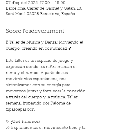
07 d’ag. del 2025, 17:00 – 18:00
Barcelona, Carrer de Gabriel y Galán, 18,
Sant Martí, 08026 Barcelona, España
Sobre l'esdeveniment
💃 Taller de Música y Danza: Moviendo el 
cuerpo, creando en comunidad 🎵
Este taller es un espacio de juego y 
expresión donde lxs niñxs marcan el 
ritmo y el rumbo. A partir de sus 
movimientos espontáneos, nos 
sintonizamos con su energía para 
movernos juntxs y fortalecer la conexión 
a través del cuerpo y la música. Taller 
semanal impartido por Paloma de 
@pasoapas.bcn 
✨ ¿Qué haremos?
🎶 Exploraremos el movimiento libre y la 