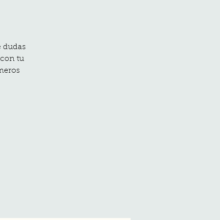
e dudas
 con tu
imeros