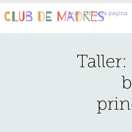
Preus
Nueva página
Taller
b
prin