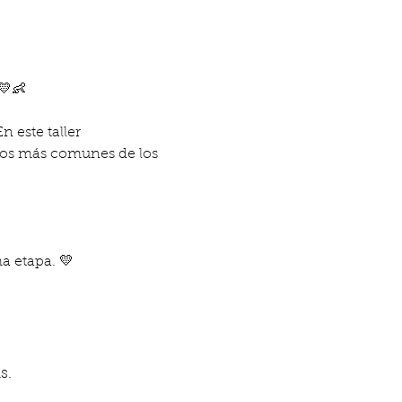
💛👶
 este taller 
etos más comunes de los 
a etapa. 💛
s.