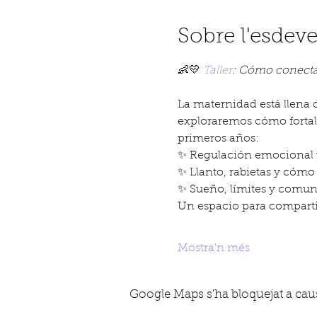
Sobre l'esdev
👶💛 
Taller
: Cómo conectar
La maternidad está llena 
exploraremos cómo fortale
primeros años:
✨ Regulación emocional 
✨ Llanto, rabietas y cóm
✨ Sueño, límites y comun
Un espacio para comparti
Mostra'n més
Google Maps s'ha bloquejat a causa