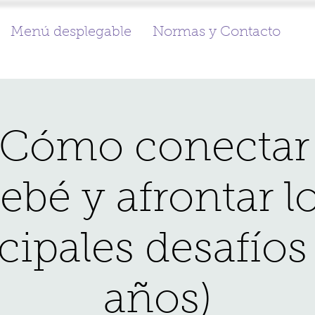
Menú desplegable
Normas y Contacto
: Cómo conectar
ebé y afrontar l
cipales desafíos
años)