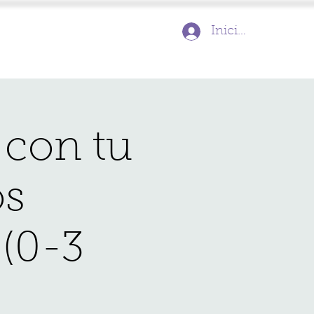
Inicia la sessió
 con tu
os
 (0-3