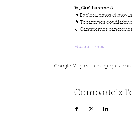
✨ ¿Qué haremos?
🎶 Exploraremos el movimi
🥁 Tocaremos cotidiáfono
🎤 Cantaremos canciones 
Mostra'n més
Google Maps s'ha bloquejat a causa
Comparteix l