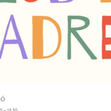
ió
0 – 18:30