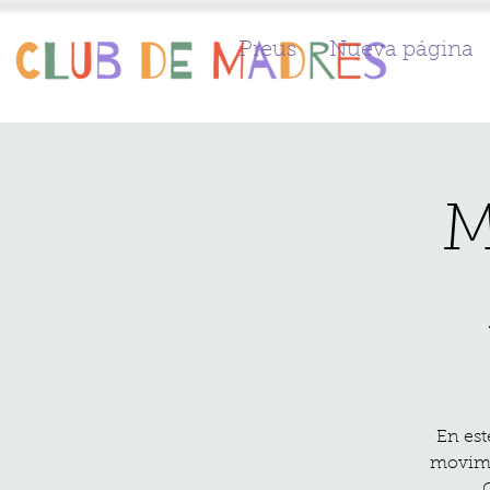
Preus
Nueva página
M
En est
movimi