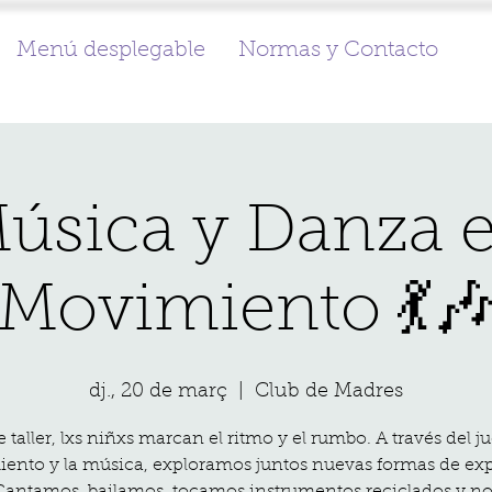
Menú desplegable
Normas y Contacto
úsica y Danza 
Movimiento 💃
dj., 20 de març
  |  
Club de Madres
e taller, lxs niñxs marcan el ritmo y el rumbo. A través del ju
ento y la música, exploramos juntos nuevas formas de exp