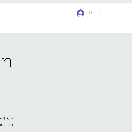
Inicia la sessió
en

ego, el
resión.