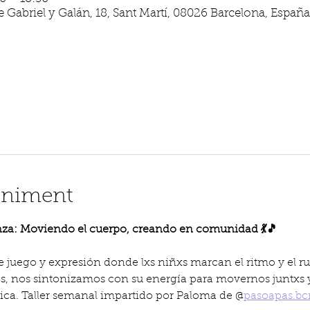
 Gabriel y Galán, 18, Sant Martí, 08026 Barcelona, España
eniment
anza: Moviendo el cuerpo, creando en comunidad 💃🎵
de juego y expresión donde lxs niñxs marcan el ritmo y el ru
 nos sintonizamos con su energía para movernos juntxs y 
sica. Taller semanal impartido por Paloma de @
pasoapas.bc