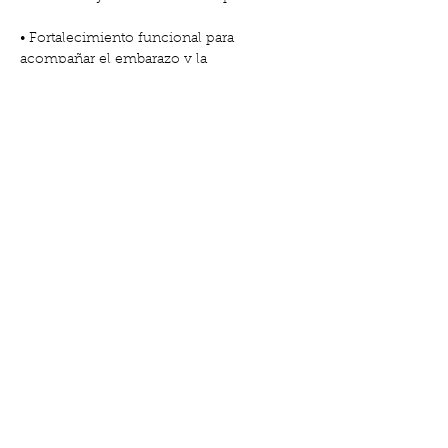
• Fortalecimiento funcional para 
acompañar el embarazo y la 
recuperación postparto
• Técnicas de respiración para favorecer 
la relajación y la conexión contigo misma
Mostra'n més
Comparteix l'esdeveniment
Carrer de Gabriel i Galán, 18, El Clot |