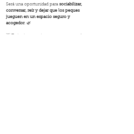
Será una oportunidad para 
sociabilizar, 
conversar, reír y dejar que los peques 
jueguen en un espacio seguro y 
acogedor
. 🌿
💡 Te invitamos, si te apetece, a traer algo 
para compartir con el grupo: Puede ser 
una merienda casera, fruta, galletas o lo 
que desees. Entre todos haremos de esta 
tarde un momento cercano y delicioso.
👩‍👧‍👦 
Gratis para socias
💶 
10 € no socias
Comparteix l'esdeveniment