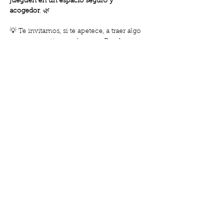
jueguen en un espacio seguro y 
acogedor
. 🌿
💡 Te invitamos, si te apetece, a traer algo 
para compartir con el grupo: Puede ser 
una merienda casera, fruta, galletas o lo 
que desees. Entre todos haremos de esta 
tarde un momento cercano y delicioso.
👩‍👧‍👦 
Gratis para socias
Mostra'n més
Comparteix l'esdeveniment