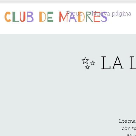
Preus
Nueva página
✨ LA
Los mar
con tu