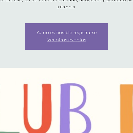
por familia, en un entorno cuidado, acogedor y pensado par
infancia.
Ya no es posible registrarse
Ver otros eventos