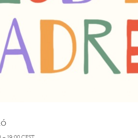
ió
00 – 19:00 CEST