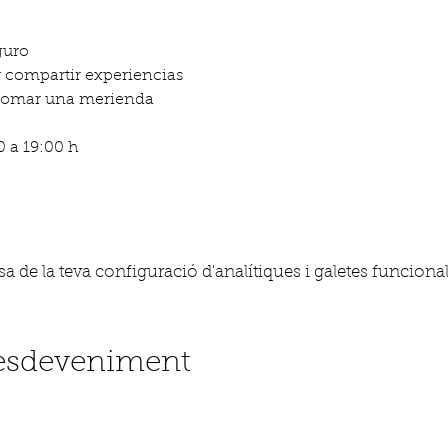
guro
y compartir experiencias
 tomar una merienda
0 a 19:00 h
 de la teva configuració d'analítiques i galetes funcional
'esdeveniment