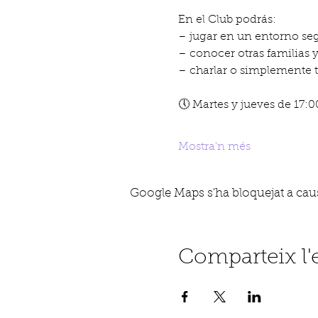
En el Club podrás:
– jugar en un entorno se
– conocer otras familias 
– charlar o simplemente
🕔 Martes y jueves de 17:0
Mostra'n més
Google Maps s'ha bloquejat a causa
Comparteix l