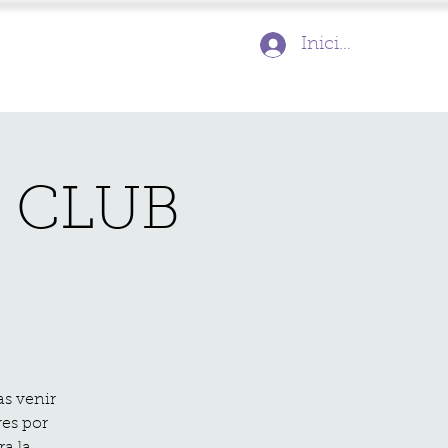
Inicia la sessió
 CLUB
as venir
res por