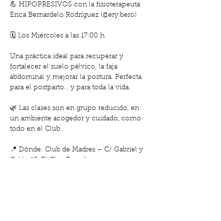
💪 HIPOPRESIVOS con la fisioterapeuta 
Erica Bernardelo Rodríguez (@ery.bero)
🗓 Los Miércoles a las 17:00 h
Una práctica ideal para recuperar y 
fortalecer el suelo pélvico, la faja 
abdominal y mejorar la postura. Perfecta 
para el postparto… y para toda la vida.
🌿 Las clases son en grupo reducido, en 
un ambiente acogedor y cuidado, como 
todo en el Club.
📍 Dónde: Club de Madres – C/ Gabriel y 
Galán 18, El Clot, Barcelona.
Socias Gratis
Mostra'n més