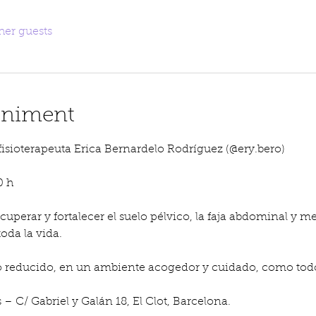
her guests
eniment
isioterapeuta Erica Bernardelo Rodríguez (@ery.bero)
0 h
cuperar y fortalecer el suelo pélvico, la faja abdominal y mej
oda la vida.
po reducido, en un ambiente acogedor y cuidado, como todo
 C/ Gabriel y Galán 18, El Clot, Barcelona.