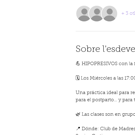
+ 3 ot
Sobre l'esdev
💪 HIPOPRESIVOS con la f
🗓 Los Miércoles a las 17:0
Una práctica ideal para re
para el postparto… y para t
🌿 Las clases son en gru
📍 Dónde: Club de Madres –