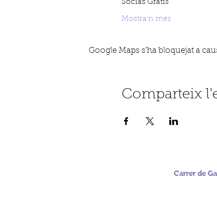
Socias Gratis
Mostra'n més
Google Maps s'ha bloquejat a causa
Comparteix l
Carrer de Gab