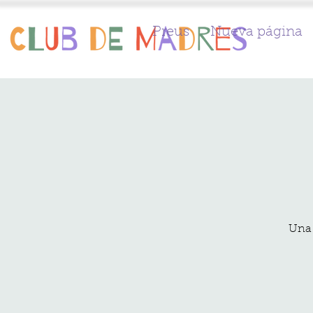
Preus
Nueva página
Una 