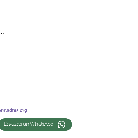
s.
emadres.org
Envia'ns un WhatsApp