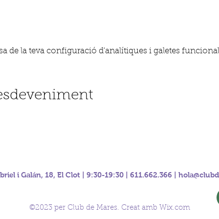
 de la teva configuració d'analítiques i galetes funcional
'esdeveniment
riel i Galán, 18, El Clot | 9:30-19:30 | 611.662.366 |
hola@clubd
©2023 per Club de Mares. Creat amb Wix.com