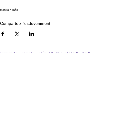
Mostra'n més
Comparteix l'esdeveniment
Carrer de Gabriel i Galán, 18, El Clot | 9:30-19:30 |
611.662.366
|
hola@clubdemadres.org
©2023 per Club de Mares. Creat amb Wix.com
Envia'ns un WhatsApp