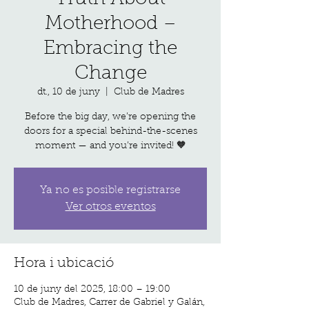
Motherhood –
Embracing the
Change
dt., 10 de juny
  |  
Club de Madres
Before the big day, we’re opening the
doors for a special behind-the-scenes
moment — and you’re invited! 🧡
Ya no es posible registrarse
Ver otros eventos
Hora i ubicació
10 de juny del 2025, 18:00 – 19:00
Club de Madres, Carrer de Gabriel y Galán,