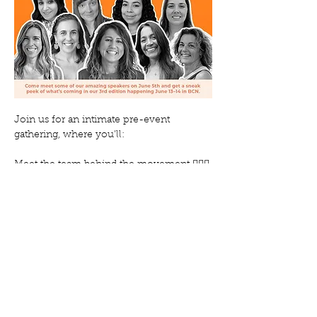
Join us for an intimate pre-event 
gathering, where you'll:
Meet the team behind the movement 🦸🏼‍♀️
Get a first look at some of our incredible 
speakers 🎤
¡Estás invitada! ⚡️
Conócenos – Encuentro Pre-Evento
Mostra'n més