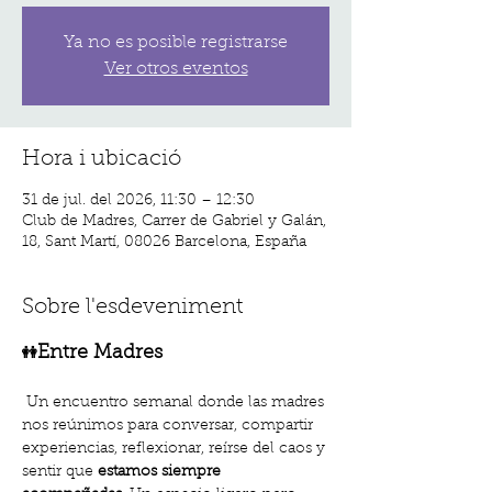
Ya no es posible registrarse
Ver otros eventos
Hora i ubicació
31 de jul. del 2026, 11:30 – 12:30
Club de Madres, Carrer de Gabriel y Galán,
18, Sant Martí, 08026 Barcelona, España
Sobre l'esdeveniment
Entre Madres 
👭
 Un encuentro semanal donde las madres 
nos reúnimos para conversar, compartir 
experiencias, reflexionar, reírse del caos y 
sentir que 
estamos siempre 