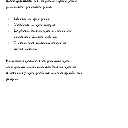
acompañadas
. Un espacio ligero pero 
profundo, pensado para:
Liberar lo que pesa.
Celebrar lo que alegra,
Explorar temas que a veces no 
sabemos dónde hablar,
Y crear comunidad desde la 
autenticidad.
Para ese espacio, nos gustaría que 
compartas con nosotras temas que te 
interesan y que podrìamos compartir en 
grupo.
Mostra'n més
Comparteix l'esdeveniment