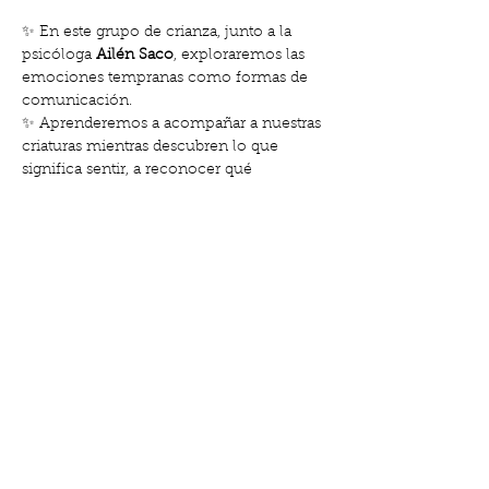
✨ En este grupo de crianza, junto a la 
psicóloga 
Ailén Saco
, exploraremos las 
emociones tempranas como formas de 
comunicación. 
✨ Aprenderemos a acompañar a nuestras 
criaturas mientras descubren lo que 
significa sentir, a reconocer qué 
necesitan de nosotras cuando están 
desbordadas y a comprender el valor de 
nuestra presencia.
Te invito a mirarlo con curiosidad, sin 
prisas ni exigencias. 💜
👩‍👧 
Gratis para socias
💶 
20 € no socias
👉 
Reserva tu plaza aquí: