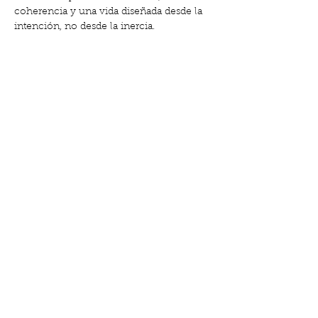
coherencia y una vida diseñada desde la 
intención, no desde la inercia.
Qué haremos:
Mapeo consciente de cada área de tu 
vida con la herramienta Rueda de la 
vida.
Mostra'n més
Comparteix l'esdeveniment
Carrer de Gabriel i Galán, 18, El Clot |