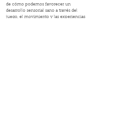
de cómo podemos favorecer un 
desarrollo sensorial sano a través del 
juego, el movimiento y las experiencias 
cotidianas.
✨ Comprender las necesidades 
sensoriales del bebé
Mostra'n més
Comparteix l'esdeveniment
Carrer de Gabriel i Galán, 18, El Clot |