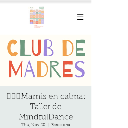
🧘🏽‍♀️Mamis en calma:
Taller de
MindfulDance
Thu, Nov 20
  |  
Barcelona