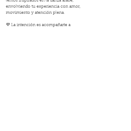
lentos inspirados en la danza árabe, 
envolviendo tu experiencia con amor, 
movimiento y atención plena.
💜 La intención es acompañarte a 
entrenar tu mente, nutrir tu cuerpo y abrir 
el camino a una paz que se siente desde 
el cuerpo.
🎟️Gratis para socias | 20 € no socias
🔗 
Reserva 
aquí:
https://www.clubdemadres.org/detal
les-y-registro/mamis-en-calma-taller-de-
mindfuldance-2025-11-20-11-00
Share this event