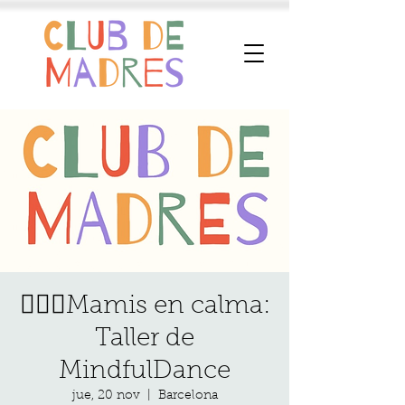
🧘🏽‍♀️Mamis en calma:
Taller de
MindfulDance
jue, 20 nov
  |  
Barcelona