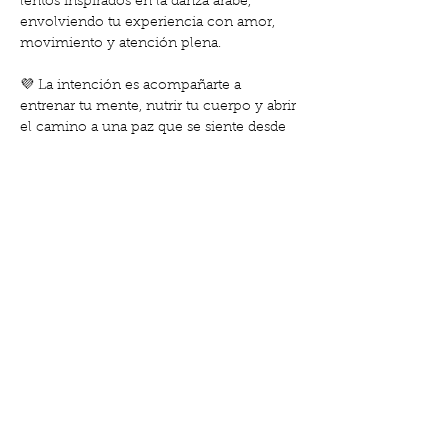
lentos inspirados en la danza árabe, 
envolviendo tu experiencia con amor, 
movimiento y atención plena.
💜 La intención es acompañarte a 
entrenar tu mente, nutrir tu cuerpo y abrir 
el camino a una paz que se siente desde 
el cuerpo.
🎟️Gratis para socias | 20 € no socias
🔗 
Reserva 
aquí:
https://www.clubdemadres.org/detal
les-y-registro/mamis-en-calma-taller-de-
mindfuldance-2025-11-20-11-00
Compartir este evento