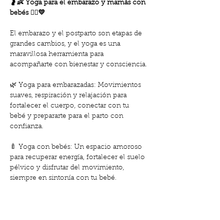
🤰👶 Yoga para el embarazo y mamás con 
bebés 🧘‍♀️💛
El embarazo y el postparto son etapas de 
grandes cambios, y el yoga es una 
maravillosa herramienta para 
acompañarte con bienestar y consciencia.
🌿 Yoga para embarazadas: Movimientos 
suaves, respiración y relajación para 
fortalecer el cuerpo, conectar con tu 
bebé y prepararte para el parto con 
confianza.
🍼 Yoga con bebés: Un espacio amoroso 
para recuperar energía, fortalecer el suelo 
pélvico y disfrutar del movimiento, 
siempre en sintonía con tu bebé.
Beneficios de estas clases:
✨ Alivian tensiones físicas y emocionales