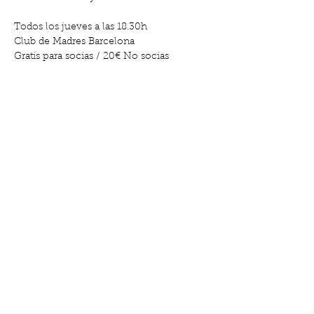
Todos los jueves a las 18.30h
Club de Madres Barcelona
Gratis para socias / 20€ No socias
Show More
Share this event
Gabriel y Galán, 18, El Clot |
611.662.366
|
hola@clubdemadres.org
©2023 by Club de Madres. Created with