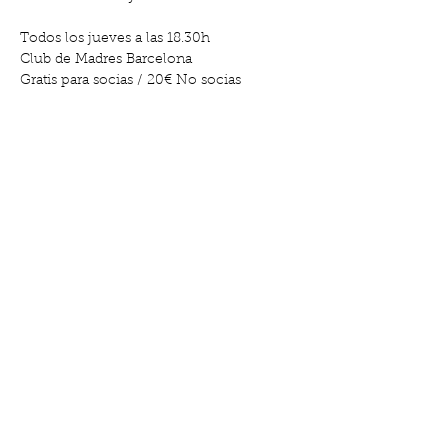
Todos los jueves a las 18.30h
Club de Madres Barcelona
Gratis para socias / 20€ No socias
Show More
Share this event
Gabriel y Galán, 18, El Clot |
611.662.366
|
hola@clubdemadres.org
©2023 by Club de Madres. Created with