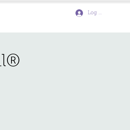
Log In
al®