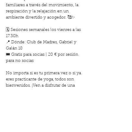
familiares a través del movimiento, la 
respiración y la relajación en un 
ambiente divertido y acogedor. 🥰✨
🗓️ Sesiones semanales los vienres a las 
17.30h
📍 Dónde: Club de Madres, Gabriel y 
Galán 18
🎟️ Gratis para socias | 20 € por sesión 
para no socias
No importa si es tu primera vez o si ya 
eres practicante de yoga, todos son 
bienvenidos. ¡Ven a disfrutar de una 
experiencia en familia que fortalecerá 
cuerpo y alma!
Show More