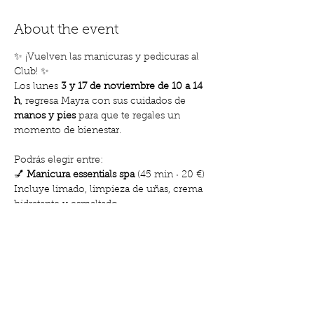
About the event
✨ ¡Vuelven las manicuras y pedicuras al 
Club! ✨
Los lunes
 3 y 17 de noviembre de 10 a 14 
h
, regresa Mayra con sus cuidados de 
manos y pies
 para que te regales un 
momento de bienestar.
Podrás elegir entre:
💅 
Manicura essentials spa
 (45 min · 20 €)
Incluye limado, limpieza de uñas, crema 
hidratante y esmaltado.
💅 
Manicura Deluxe
 (60 min · 30 €)
Show More