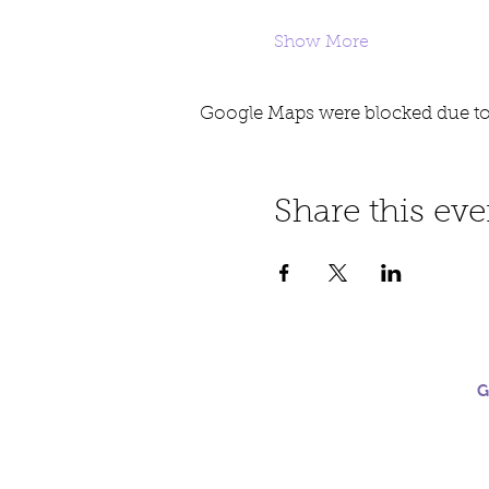
Show More
Google Maps were blocked due to 
Share this eve
G