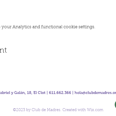
your Analytics and functional cookie settings.
nt
abriel y Galán, 18, El Clot | 611.662.366 |
hola@clubdemadres.o
©2023 by Club de Madres. Created with Wix.com