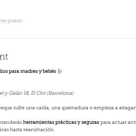
her guests
nt
lios para madres y bebés
 🩺
l y Galán 18, El Clot (Barcelona)
 peque sufre una caída, una quemadura o empieza a atragan
aprenderás 
herramientas prácticas y seguras
 para actuar ant
icas hasta reanimación.