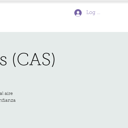
Log In
s (CAS)
l aire
onfianza