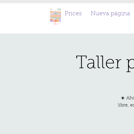
Prices
Nueva página
Taller
☀️ Ah
libre, 