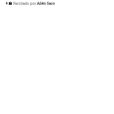
👩‍🏫 Facilitado por 
Ailén Saco
👩‍👧‍👦 
Gratis para socias
💶 
20 € no socias
📍 Club de Madres – Gabriel y Galán 18, 
El Clot, Barcelona
Reserva tu plaza aquì: 
https://www.clubdemadres.org/detalles-
y-registro/taller-no-es-manipulacion-
necesita-algo-de-ti
Share this event