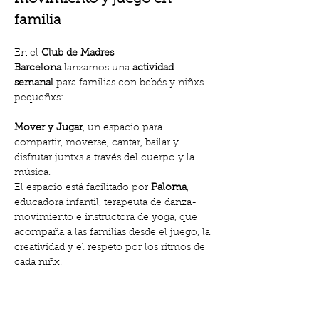
familia
En el 
Club de Madres 
Barcelona
 lanzamos una 
actividad 
semanal
 para familias con bebés y niñxs 
pequeñxs:
Mover y Jugar
, un espacio para 
compartir, moverse, cantar, bailar y 
disfrutar juntxs a través del cuerpo y la 
música.
El espacio está facilitado por 
Paloma
, 
educadora infantil, terapeuta de danza-
movimiento e instructora de yoga, que 
acompaña a las familias desde el juego, la 
creatividad y el respeto por los ritmos de 
cada niñx.
📅 
Todos los miércoles
🕓 
17:00 – 18:00