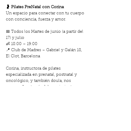
🤰 Pilates PreNatal con Corina
Un espacio para conectar con tu cuerpo 
con conciencia, fuerza y amor.
📅 Todos los Martes de junio (a partir del 
17) y julio
👶 18:00 – 19:00
📍 Club de Madres – Gabriel y Galán 18, 
El Clot, Barcelona
Corina, instructora de pilates 
especializada en prenatal, postnatal y 
oncológico, y también doula, nos 
acompaña a través del movimiento en 
procesos vitales.
Show More