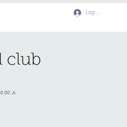
Log In
l club
10.00. A