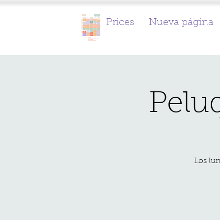
Prices
Nueva página
Peluq
Los lun