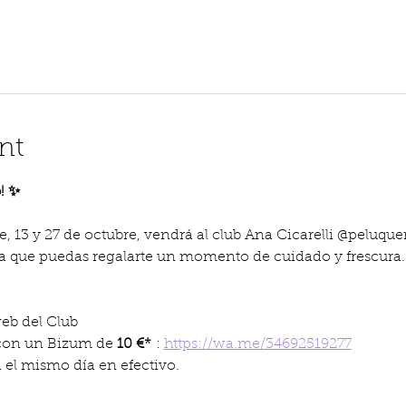
nt
! ✨
, 13 y 27 de octubre, vendrá al club Ana Cicarelli @peluque
ara que puedas regalarte un momento de cuidado y frescura.
eb del Club 
con un Bizum de 
10 €*
 : 
https://wa.me/34692519277
a el mismo día en efectivo.