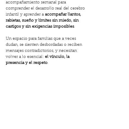
acompañamiento semanal para 
comprender el desarrollo real del cerebro 
infantil y aprender a 
acompañar llantos, 
rabietas, sueño y límites sin miedo, sin 
castigos y sin exigencias imposibles
.
Un espacio para familias que a veces 
dudan, se sienten desbordadas o reciben 
mensajes contradictorios, y necesitan 
volver a lo esencial: 
el vínculo, la 
presencia y el respeto
.
No buscamos hacerlo “perfecto”, sino 
criar con más conciencia y conexión
, 
cambiando la mirada adulta y soltando la 
culpa.
¿Qué veremos juntas?