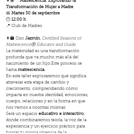
👩🏽‍🦰 
Matrescencia: Explorando la 
Transformación de Mujer a Madre
📅 
Martes 30 de septiembre
🕛 
12:00 h
📍 Club de Madres
👩‍🏫 Con 
Jazmín
, 
Certified Seasons of 
MatrescenceⓇ Educator and Guide
La maternidad es una transformación 
profunda que va mucho más allá del 
nacimiento de un hijo.Este proceso se 
llama 
matrescencia
.
En este taller exploraremos qué significa 
atravesar esta etapa de cambio y 
crecimiento, comprendiendo cómo 
impacta en nuestra identidad, emociones, 
cuerpo, relaciones y en la forma en que 
nos vemos a nosotras mismas.
Será un espacio 
educativo e interactivo
, 
donde combinaremos teoría, la voz de la 
experiencia y un ejercicio práctico para 
honrar tu propia vivencia de la 