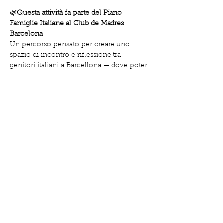
🌿
Questa attività fa parte del Piano 
Famiglie Italiane al Club de Madres 
Barcelona
Un percorso pensato per creare uno 
spazio di incontro e riflessione tra 
genitori italiani a Barcellona — dove poter 
condividere esperienze, ascoltarsi e 
condividere un pezzo di strada insieme 
nella propria lingua materna.
🌿 
Primo incontro gratuito
 — 
un’occasione per conoscere il progetto e 
partecipare alla comunità delle famiglie 
italiane del Club de Madres Barcelona.
Show More
Share this event