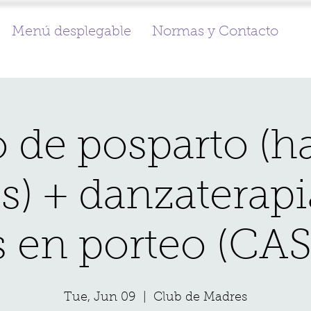
Menú desplegable
Normas y Contacto
 de posparto (ha
) + danzaterap
 en porteo (CA
Tue, Jun 09
  |  
Club de Madres