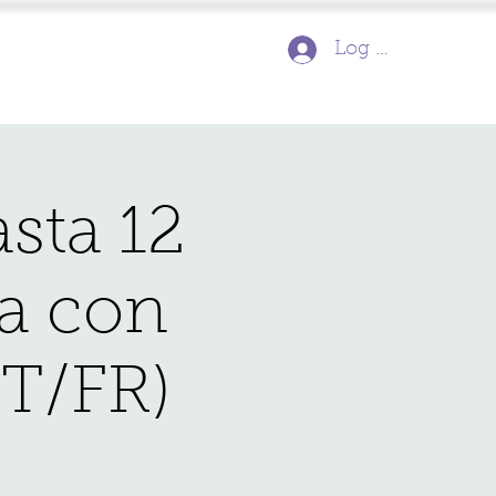
Log In
sta 12
ia con
ST/FR)