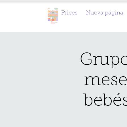
Prices
Nueva página
Grupo
meses
bebés