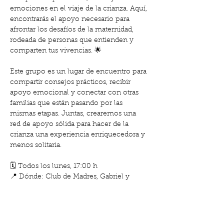
emociones en el viaje de la crianza. Aquí, 
encontrarás el apoyo necesario para 
afrontar los desafíos de la maternidad, 
rodeada de personas que entienden y 
comparten tus vivencias. 🌟
Este grupo es un lugar de encuentro para 
compartir consejos prácticos, recibir 
apoyo emocional y conectar con otras 
familias que están pasando por las 
mismas etapas. Juntas, crearemos una 
red de apoyo sólida para hacer de la 
crianza una experiencia enriquecedora y 
menos solitaria.
🗓️ Todos los lunes, 17:00 h
📍 Dónde: Club de Madres, Gabriel y 
Galán 18
🎟️ Gratis para socias | 20 € por sesión 
para no socias