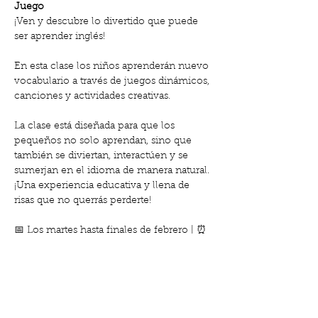
Juego
¡Ven y descubre lo divertido que puede 
ser aprender inglés! 
En esta clase los niños aprenderán nuevo 
vocabulario a través de juegos dinámicos, 
canciones y actividades creativas. 
La clase está diseñada para que los 
pequeños no solo aprendan, sino que 
también se diviertan, interactúen y se 
sumerjan en el idioma de manera natural. 
¡Una experiencia educativa y llena de 
risas que no querrás perderte!
📅 Los martes hasta finales de febrero | ⏰ 
17:30 | 
📍 Club de Madres, Calle Gabriel y Galán 
18
Show More